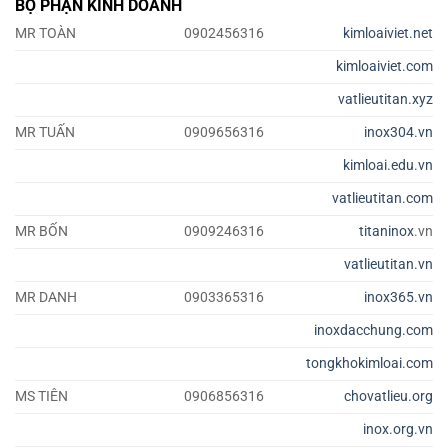
BỘ PHẬN KINH DOANH
MR TOÀN
0902456316
kimloaiviet.net
kimloaiviet.com
vatlieutitan.xyz
MR TUẤN
0909656316
inox304.vn
kimloai.edu.vn
vatlieutitan.com
MR BỐN
0909246316
titaninox
.vn
vatlieutitan.vn
MR DANH
0903365316
inox365.vn
inoxdacchung.com
tongkhokimloai.com
MS TIÊN
0906856316
chovatlieu.org
inox.org.vn