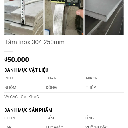
Tấm Inox 304 250mm
₫
50.000
DANH MỤC VẬT LIỆU
INOX
TITAN
NIKEN
NHÔM
ĐỒNG
THÉP
VÀ CÁC LOẠI KHÁC
DANH MỤC SẢN PHẨM
CUỘN
TẤM
ỐNG
LÁP
LỤC GIÁC
VUÔNG ĐẶC