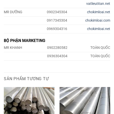
vatlieutitan.net
MR DƯỠNG
0902345304
chokimloai.net
0917345304
chokimloai.com
0969304316
chokimloai.net
BỘ PHẬN MARKETING
MR KHANH
0902280582
TOÀN QUỐC
0936304304
TOÀN QUỐC
SẢN PHẨM TƯƠNG TỰ