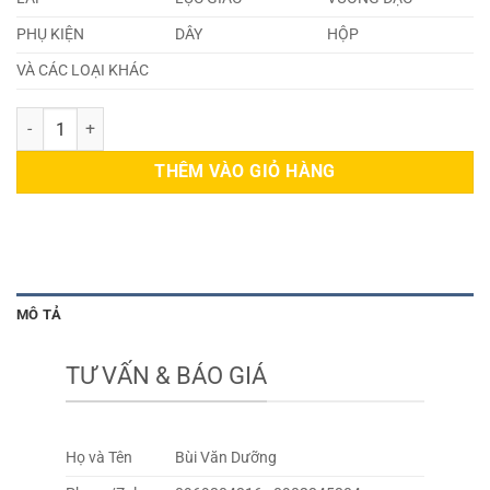
PHỤ KIỆN
DÂY
HỘP
VÀ CÁC LOẠI KHÁC
Tấm Inox 304 250mm số lượng
THÊM VÀO GIỎ HÀNG
MÔ TẢ
TƯ VẤN & BÁO GIÁ
Họ và Tên
Bùi Văn Dưỡng