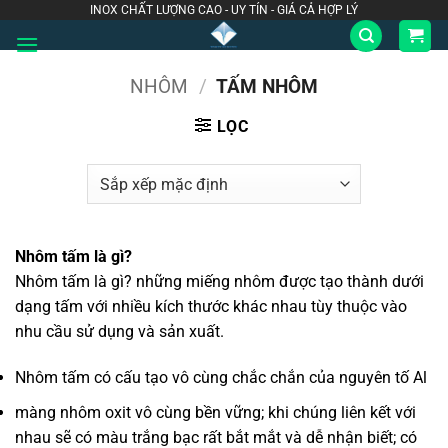
Bỏ
INOX CHẤT LƯỢNG CAO - UY TÍN - GIÁ CẢ HỢP LÝ
qua
nội
NHÔM
/
TẤM NHÔM
dung
LỌC
Nhôm tấm là gì?
Nhôm tấm là gì? những miếng nhôm được tạo thành dưới
dạng tấm với nhiều kích thước khác nhau tùy thuộc vào
nhu cầu sử dụng và sản xuất.
Nhôm tấm có cấu tạo vô cùng chắc chắn của nguyên tố Al
màng nhôm oxit vô cùng bền vững; khi chúng liên kết với
nhau sẽ có màu trắng bạc rất bắt mắt và dễ nhận biết; có