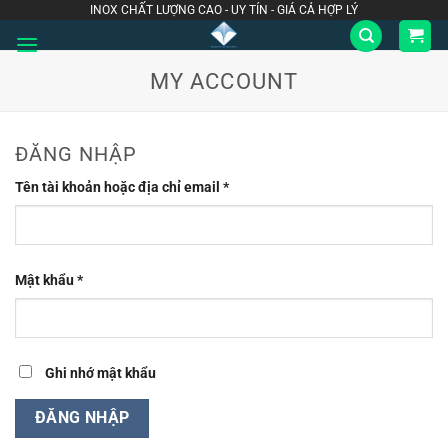
Bỏ
INOX CHẤT LƯỢNG CAO - UY TÍN - GIÁ CẢ HỢP LÝ
qua
nội
MY ACCOUNT
dung
ĐĂNG NHẬP
Bắt
Tên tài khoản hoặc địa chỉ email
*
buộc
Bắt
Mật khẩu
*
buộc
Ghi nhớ mật khẩu
ĐĂNG NHẬP