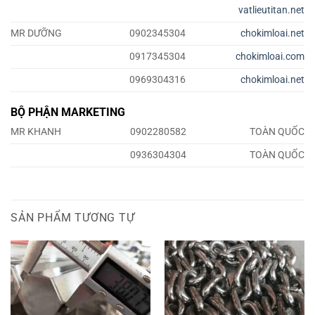
vatlieutitan.net
MR DƯỠNG
0902345304
chokimloai.net
0917345304
chokimloai.com
0969304316
chokimloai.net
BỘ PHẬN MARKETING
MR KHANH
0902280582
TOÀN QUỐC
0936304304
TOÀN QUỐC
SẢN PHẨM TƯƠNG TỰ