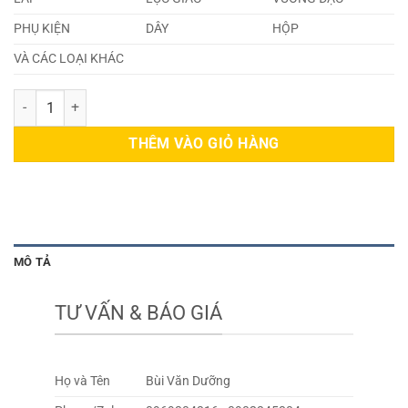
PHỤ KIỆN
DÂY
HỘP
VÀ CÁC LOẠI KHÁC
Dây Cáp Inox 201 44mm số lượng
THÊM VÀO GIỎ HÀNG
MÔ TẢ
TƯ VẤN & BÁO GIÁ
Họ và Tên
Bùi Văn Dưỡng