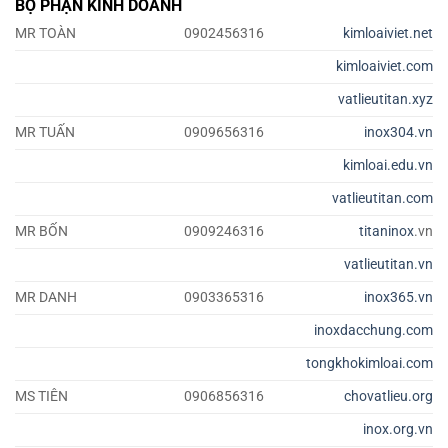
BỘ PHẬN KINH DOANH
MR TOÀN
0902456316
kimloaiviet.net
kimloaiviet.com
vatlieutitan.xyz
MR TUẤN
0909656316
inox304.vn
kimloai.edu.vn
vatlieutitan.com
MR BỐN
0909246316
titaninox
.vn
vatlieutitan.vn
MR DANH
0903365316
inox365.vn
inoxdacchung.com
tongkhokimloai.com
MS TIÊN
0906856316
chovatlieu.org
inox.org.vn