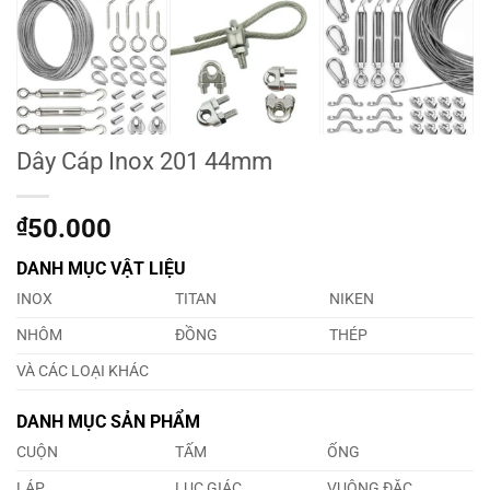
Dây Cáp Inox 201 44mm
₫
50.000
DANH MỤC VẬT LIỆU
INOX
TITAN
NIKEN
NHÔM
ĐỒNG
THÉP
VÀ CÁC LOẠI KHÁC
DANH MỤC SẢN PHẨM
CUỘN
TẤM
ỐNG
LÁP
LỤC GIÁC
VUÔNG ĐẶC