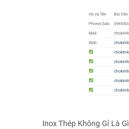
Họ và Tên
Bùi Văn
Phone/Zalo
096930
Mail:
chokiml
Web:
chokiml
chokiml
chokiml
chokiml
chokiml
chokiml
Inox Thép Không Gỉ Là G