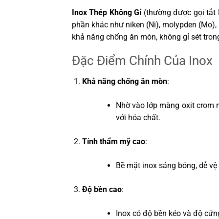
Inox Thép Không Gỉ
(thường được gọi tắt l
phần khác như niken (Ni), molypden (Mo), m
khả năng chống ăn mòn, không gỉ sét tron
Đặc Điểm Chính Của Inox
Khả năng chống ăn mòn
:
Nhờ vào lớp màng oxit crom m
với hóa chất.
Tính thẩm mỹ cao
:
Bề mặt inox sáng bóng, dễ vệ s
Độ bền cao
:
Inox có độ bền kéo và độ cứng