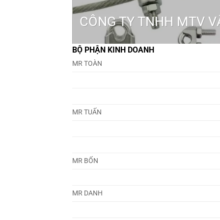
CÔNG TY TNHH MTV VẬ
BỘ PHẬN KINH DOANH
MR TOÀN
MR TUẤN
MR BỐN
MR DANH