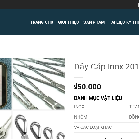
TRANG CHỦ
GIỚI THIỆU
SẢN PHẨM
TÀI LIỆU KỸ T
Dây Cáp Inox 2
₫
50.000
DANH MỤC VẬT LIỆU
INOX
TITA
NHÔM
ĐỒN
VÀ CÁC LOẠI KHÁC