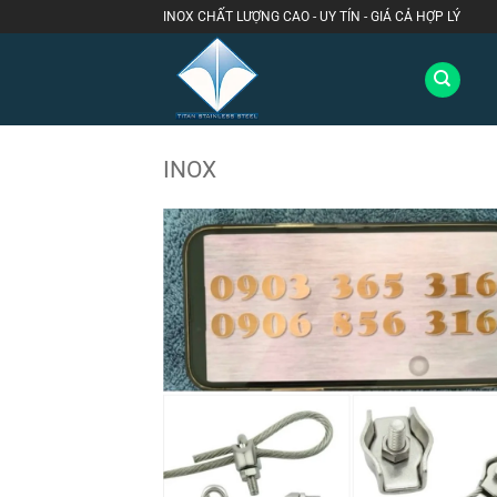
Bỏ
INOX CHẤT LƯỢNG CAO - UY TÍN - GIÁ CẢ HỢP LÝ
qua
nội
dung
INOX