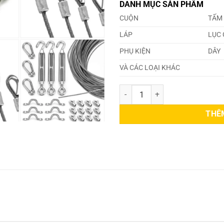
DANH MỤC SẢN PHẨM
CUỘN
TẤM
LÁP
LỤC 
PHỤ KIỆN
DÂY
VÀ CÁC LOẠI KHÁC
Dây Cáp Inox 201 26mm số lượng
THÊ