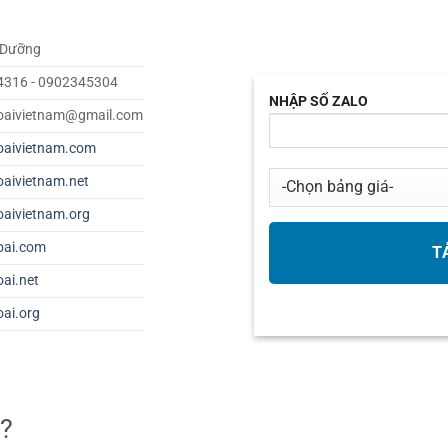
 Dưỡng
4316 - 0902345304
NHẬP SỐ ZALO
oaivietnam@gmail.com
oaivietnam.com
oaivietnam.net
oaivietnam.org
oai.com
oai.net
oai.org
ì?