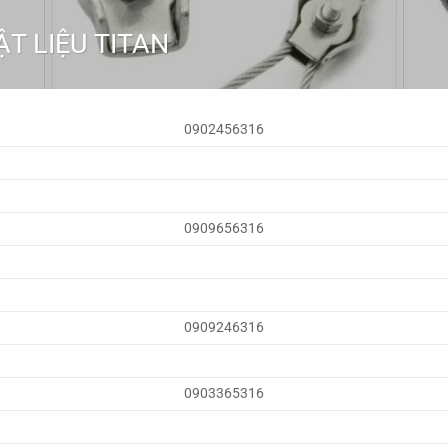
T LIỆU TITAN
0902456316
0909656316
0909246316
0903365316