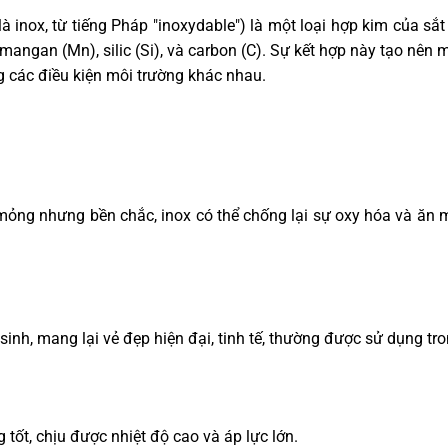
à inox, từ tiếng Pháp "inoxydable") là một loại hợp kim của sắ
angan (Mn), silic (Si), và carbon (C). Sự kết hợp này tạo nên mộ
g các điều kiện môi trường khác nhau.
ỏng nhưng bền chắc, inox có thể chống lại sự oxy hóa và ăn 
inh, mang lại vẻ đẹp hiện đại, tinh tế, thường được sử dụng trong
 tốt, chịu được nhiệt độ cao và áp lực lớn.