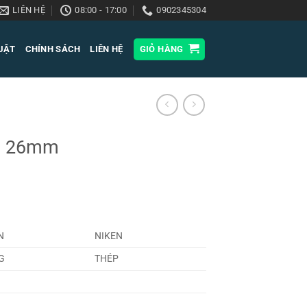
LIÊN HỆ
08:00 - 17:00
0902345304
HUẬT
CHÍNH SÁCH
LIÊN HỆ
GIỎ HÀNG
01 26mm
N
NIKEN
G
THÉP