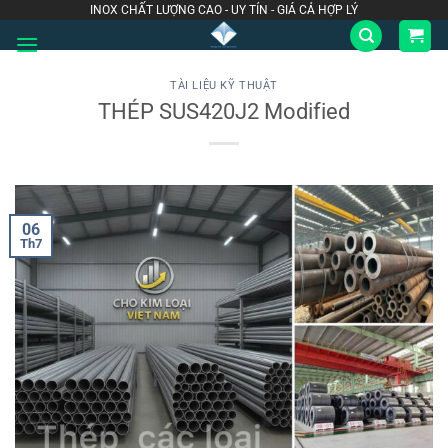
Bỏ
INOX CHẤT LƯỢNG CAO - UY TÍN - GIÁ CẢ HỢP LÝ
qua
nội
dung
TÀI LIỆU KỸ THUẬT
THÉP SUS420J2 Modified
06
Th7