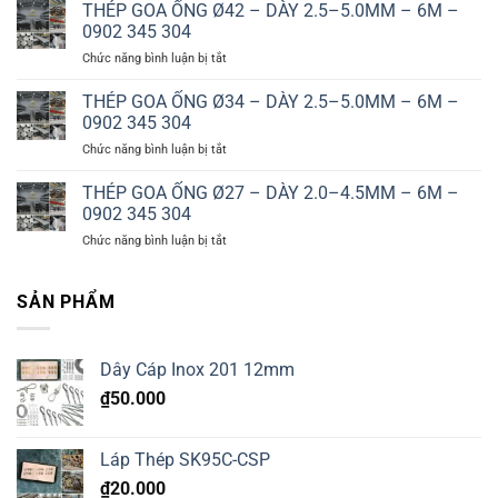
GOA
THÉP GOA ỐNG Ø42 – DÀY 2.5–5.0MM – 6M –
3.0–
ỐNG
8.0MM
0902 345 304
Ø60
–
ở
Chức năng bình luận bị tắt
–
6M
THÉP
DÀY
–
GOA
THÉP GOA ỐNG Ø34 – DÀY 2.5–5.0MM – 6M –
3.0–
0902
ỐNG
6.0MM
0902 345 304
345
Ø42
–
304
ở
Chức năng bình luận bị tắt
–
6M
THÉP
DÀY
–
GOA
THÉP GOA ỐNG Ø27 – DÀY 2.0–4.5MM – 6M –
2.5–
0902
ỐNG
5.0MM
0902 345 304
345
Ø34
–
304
ở
Chức năng bình luận bị tắt
–
6M
THÉP
DÀY
–
GOA
2.5–
0902
ỐNG
SẢN PHẨM
5.0MM
345
Ø27
–
304
–
6M
DÀY
–
Dây Cáp Inox 201 12mm
2.0–
0902
4.5MM
345
₫
50.000
–
304
6M
–
Láp Thép SK95C-CSP
0902
345
₫
20.000