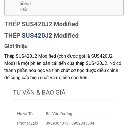
ĐỒNG :
THÉP :
THÉP SUS420J2 Modified
THÉP
SUS420J2
Modified
Giới thiệu
Thép SUS420J2 Modified (còn được gọi là SUS420J2
Mod) là một phiên bản cải tiến của thép SUS420J2. Nó có
thành phần hóa học và tính chất cơ học được điều chỉnh
để cung cấp hiệu suất và độ bền cao hơn.
TƯ VẤN & BÁO GIÁ
Họ và Tên
Bùi Văn Dưỡng
Phone/Zalo
0969304316 - 0902345304