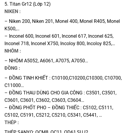
5. Titan Gr12 (Lớp 12)
NIKEN :
– Niken 200, Niken 201, Monel 400, Monel R405, Monel
K500,…
– Inconel 600, Inconel 601, Inconel 617, Inconel 625,
Inconel 718, Inconel X750, Incoloy 800, Incoloy 825,…
NHÔM :
– NHÔM A5052, A6061, A7075, A7050…
ĐỒNG :
– ĐỒNG TINH KHIẾT : C10100,C10200,C10300, C10700,
C11000…
– ĐỒNG THAU DÙNG CHO GIA CÔNG : C3501, C3501,
C3601, C3601, C3602, C3603, C3604…
– ĐỒNG PHỐT PHO – ĐỒNG THIẾC : C5102, C5111,
C5102, C5191, C5212, C5210, C5341, C5441, …
THÉP :
THÉP SANYO: QCM8, QC11, QD61,SUJ2,…