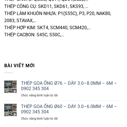
THÉP CÔNG CỤ: SKD11, SKD61, SKS93, …
THÉP LÀM KHUÔN NHỰA: P1(S55C), P3, P20, NAK80,
2083, STAVAX,…
THÉP HỢP KIM: SKT4, SCM440, SCM420,…
THÉP CACBON: S45C, S50C,…
BÀI VIẾT MỚI
THÉP GOA ỐNG Ø76 – DÀY 3.0–8.0MM – 6M –
0902 345 304
ở
Chức năng bình luận bị tắt
THÉP
GOA
THÉP GOA ỐNG Ø60 – DÀY 3.0–6.0MM – 6M –
ỐNG
0902 345 304
Ø76
ở
Chức năng bình luận bị tắt
–
THÉP
DÀY