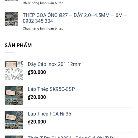
304
ở
Chức năng bình luận bị tắt
–
6M
THÉP
DÀY
–
GOA
THÉP GOA ỐNG Ø27 – DÀY 2.0–4.5MM – 6M –
2.5–
0902
ỐNG
5.0MM
0902 345 304
345
Ø34
–
304
ở
Chức năng bình luận bị tắt
–
6M
THÉP
DÀY
–
GOA
2.5–
0902
ỐNG
SẢN PHẨM
5.0MM
345
Ø27
–
304
–
6M
DÀY
–
Dây Cáp Inox 201 12mm
2.0–
0902
4.5MM
345
₫
50.000
–
304
6M
–
Láp Thép SK95C-CSP
0902
345
₫
20.000
304
Láp Thép FCA-Ni 35
₫
20.000