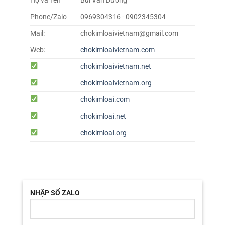
Họ và Tên
Bùi Văn Dưỡng
Phone/Zalo
0969304316 - 0902345304
Mail:
chokimloaivietnam@gmail.com
Web:
chokimloaivietnam.com
chokimloaivietnam.net
chokimloaivietnam.org
chokimloai.com
chokimloai.net
chokimloai.org
NHẬP SỐ ZALO