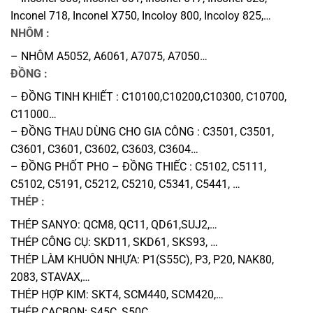
Inconel 718, Inconel X750, Incoloy 800, Incoloy 825,…
NHÔM :
– NHÔM A5052, A6061, A7075, A7050…
ĐỒNG :
– ĐỒNG TINH KHIẾT : C10100,C10200,C10300, C10700,
C11000…
– ĐỒNG THAU DÙNG CHO GIA CÔNG : C3501, C3501,
C3601, C3601, C3602, C3603, C3604…
– ĐỒNG PHỐT PHO – ĐỒNG THIẾC : C5102, C5111,
C5102, C5191, C5212, C5210, C5341, C5441, …
THÉP :
THÉP SANYO: QCM8, QC11, QD61,SUJ2,…
THÉP CÔNG CỤ: SKD11, SKD61, SKS93, …
THÉP LÀM KHUÔN NHỰA: P1(S55C), P3, P20, NAK80,
2083, STAVAX,…
THÉP HỢP KIM: SKT4, SCM440, SCM420,…
THÉP CACBON: S45C, S50C,…