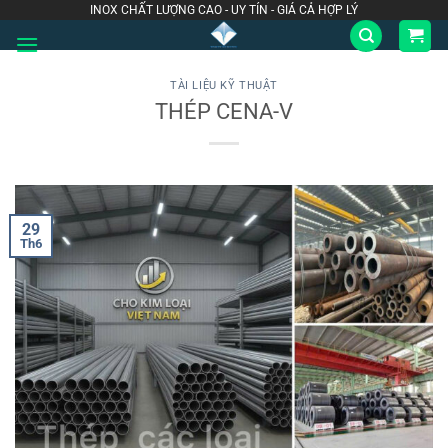
Bỏ
INOX CHẤT LƯỢNG CAO - UY TÍN - GIÁ CẢ HỢP LÝ
qua
nội
dung
TÀI LIỆU KỸ THUẬT
THÉP CENA-V
29
Th6