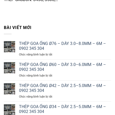
BÀI VIẾT MỚI
THÉP GOA ỐNG Ø76 – DÀY 3.0–8.0MM – 6M –
0902 345 304
ở
Chức năng bình luận bị tắt
THÉP
GOA
THÉP GOA ỐNG Ø60 – DÀY 3.0–6.0MM – 6M –
ỐNG
0902 345 304
Ø76
ở
Chức năng bình luận bị tắt
–
THÉP
DÀY
GOA
THÉP GOA ỐNG Ø42 – DÀY 2.5–5.0MM – 6M –
3.0–
ỐNG
8.0MM
0902 345 304
Ø60
–
ở
Chức năng bình luận bị tắt
–
6M
THÉP
DÀY
–
GOA
THÉP GOA ỐNG Ø34 – DÀY 2.5–5.0MM – 6M –
3.0–
0902
ỐNG
6.0MM
0902 345 304
345
Ø42
–