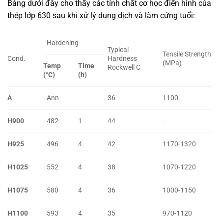
Bảng dưới đây cho thấy các tính chất cơ học điển hình của
thép lớp 630 sau khi xử lý dung dịch và làm cứng tuổi:
Hardening
Typical
Tensile Strength
Cond.
Hardness
(MPa)
Temp
Time
Rockwell C
(°C)
(h)
A
Ann
–
36
1100
H900
482
1
44
–
H925
496
4
42
1170-1320
H1025
552
4
38
1070-1220
H1075
580
4
36
1000-1150
H1100
593
4
35
970-1120