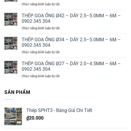
ở
Chức năng bình luận bị tắt
–
THÉP
DÀY
GOA
THÉP GOA ỐNG Ø42 – DÀY 2.5–5.0MM – 6M –
3.0–
ỐNG
8.0MM
0902 345 304
Ø60
–
ở
Chức năng bình luận bị tắt
–
6M
THÉP
DÀY
–
GOA
THÉP GOA ỐNG Ø34 – DÀY 2.5–5.0MM – 6M –
3.0–
0902
ỐNG
6.0MM
0902 345 304
345
Ø42
–
304
ở
Chức năng bình luận bị tắt
–
6M
THÉP
DÀY
–
GOA
THÉP GOA ỐNG Ø27 – DÀY 2.0–4.5MM – 6M –
2.5–
0902
ỐNG
5.0MM
0902 345 304
345
Ø34
–
304
ở
Chức năng bình luận bị tắt
–
6M
THÉP
DÀY
–
GOA
2.5–
0902
ỐNG
SẢN PHẨM
5.0MM
345
Ø27
–
304
–
6M
DÀY
–
Thép SPHT3 - Bảng Giá Chi Tiết
2.0–
0902
4.5MM
345
₫
20.000
–
304
6M
–