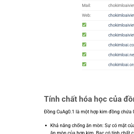
Mail:
chokimloaiv
Web:
chokimloaivi
chokimloaivi
chokimloaivi
chokimloai.c
chokimloai.ne
chokimloai.or
Tính chất hóa học của đ
Đồng CuAg0.1 là một hợp kim đồng chứa 0
Khả năng chống ăn mòn: Sự có mặt của
ăn mòn của hợp kim. Bạc có tính chất c