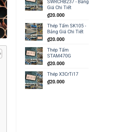
SWRCHB237 - Bảng
345
Giá Chi Tiết
304
₫
20.000
Thép Tấm SK105 -
Bảng Giá Chi Tiết
₫
20.000
Thép Tấm
STAM470G
₫
20.000
Thép X3CrTi17
₫
20.000