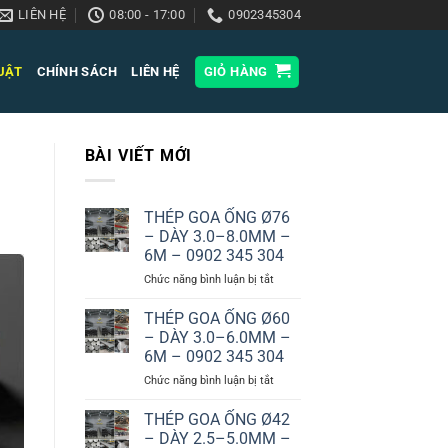
LIÊN HỆ
08:00 - 17:00
0902345304
HUẬT
CHÍNH SÁCH
LIÊN HỆ
GIỎ HÀNG
BÀI VIẾT MỚI
THÉP GOA ỐNG Ø76
– DÀY 3.0–8.0MM –
6M – 0902 345 304
ở
Chức năng bình luận bị tắt
THÉP
GOA
THÉP GOA ỐNG Ø60
ỐNG
– DÀY 3.0–6.0MM –
Ø76
6M – 0902 345 304
–
ở
Chức năng bình luận bị tắt
DÀY
THÉP
3.0–
GOA
8.0MM
THÉP GOA ỐNG Ø42
ỐNG
–
– DÀY 2.5–5.0MM –
Ø60