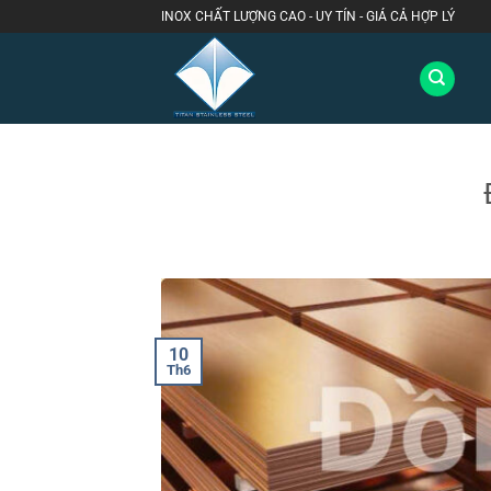
Bỏ
INOX CHẤT LƯỢNG CAO - UY TÍN - GIÁ CẢ HỢP LÝ
qua
nội
dung
10
Th6