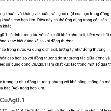
ng khuẩn và kháng vi khuẩn, và sự có mặt của bạc trong đồng
khuẩn cho hợp kim. Điều này có thể ứng dụng trong các sản
n khác.
0.1 có tính tương tác với các chất khác như axit, kiềm và chất 
hông khác biệt đáng kể so với đồng thường.
hấp trong nước và dung dịch axit, tương tự như đồng thường.
i hóa cao hơn so với đồng thường do sự tương tác giữa đồng và
 việc sử dụng đồng CuAg0.1 làm chất xúc tác trong một số quá tr
học tương tự như đồng thường, nhưng với khả năng chống ăn mò
a bạc (Ag) trong hợp kim.
g CuAg0.1
% bạc (Ag). Dưới đây là một số thông tin về tính chất vật lý c