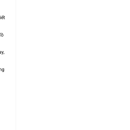
iết
đồ
y,
ng