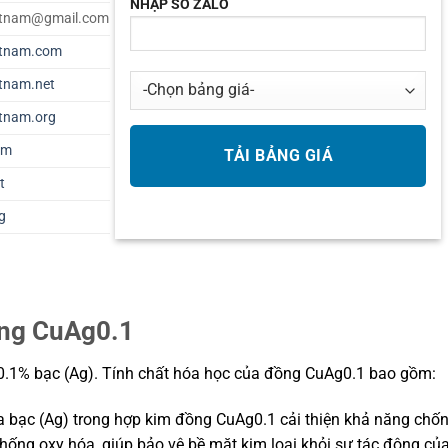
NHẬP SỐ ZALO
ietnam@gmail.com
etnam.com
etnam.net
etnam.org
om
t
g
ồng CuAg0.1
.1% bạc (Ag). Tính chất hóa học của đồng CuAg0.1 bao gồm:
 bạc (Ag) trong hợp kim đồng CuAg0.1 cải thiện khả năng chố
hống oxy hóa, giúp bảo vệ bề mặt kim loại khỏi sự tác động củ