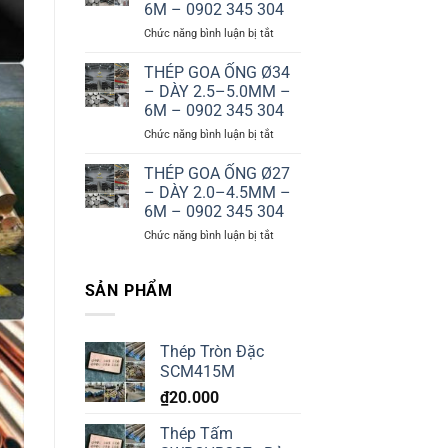
6M
6M – 0902 345 304
–
–
ở
Chức năng bình luận bị tắt
DÀY
0902
THÉP
3.0–
345
GOA
6.0MM
304
THÉP GOA ỐNG Ø34
ỐNG
–
– DÀY 2.5–5.0MM –
Ø42
6M
6M – 0902 345 304
–
–
ở
Chức năng bình luận bị tắt
DÀY
0902
THÉP
2.5–
345
GOA
5.0MM
304
THÉP GOA ỐNG Ø27
ỐNG
–
– DÀY 2.0–4.5MM –
Ø34
6M
6M – 0902 345 304
–
–
ở
Chức năng bình luận bị tắt
DÀY
0902
THÉP
2.5–
345
GOA
5.0MM
304
ỐNG
–
SẢN PHẨM
Ø27
6M
–
–
DÀY
0902
Thép Tròn Đặc
2.0–
345
SCM415M
4.5MM
304
–
₫
20.000
6M
–
Thép Tấm
0902