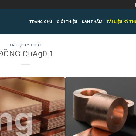
TRANG CHỦ
GIỚI THIỆU
SẢN PHẨM
TÀI LIỆU KỸ T
TÀI LIỆU KỸ THUẬT
ĐỒNG CuAg0.1