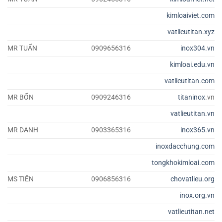
kimloaiviet.com
vatlieutitan.xyz
MR TUẤN
0909656316
inox304.vn
kimloai.edu.vn
vatlieutitan.com
MR BỐN
0909246316
titaninox
.vn
vatlieutitan.vn
MR DANH
0903365316
inox365.vn
inoxdacchung.com
tongkhokimloai.com
MS TIÊN
0906856316
chovatlieu.org
inox.org.vn
vatlieutitan.net