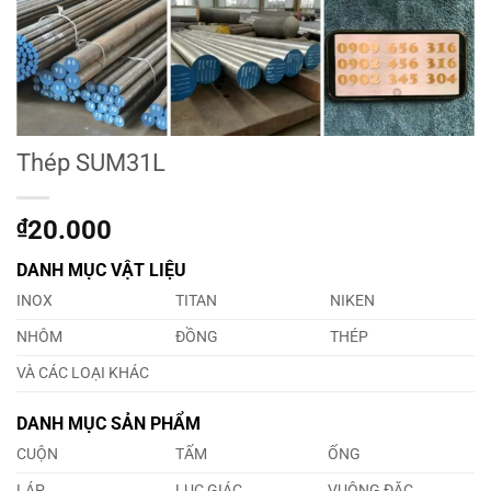
Thép SUM31L
₫
20.000
DANH MỤC VẬT LIỆU
INOX
TITAN
NIKEN
NHÔM
ĐỒNG
THÉP
VÀ CÁC LOẠI KHÁC
DANH MỤC SẢN PHẨM
CUỘN
TẤM
ỐNG
LÁP
LỤC GIÁC
VUÔNG ĐẶC