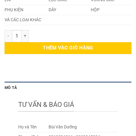
PHỤ KIỆN
DÂY
HỘP
VÀ CÁC LOẠI KHÁC
Thép SUM31L số lượng
THÊM VÀO GIỎ HÀNG
MÔ TẢ
TƯ VẤN & BÁO GIÁ
Họ và Tên
Bùi Văn Dưỡng