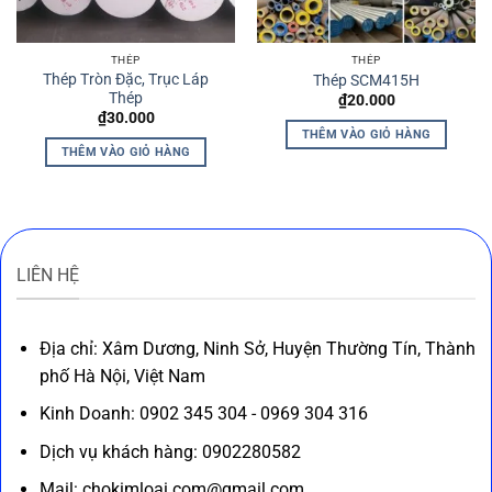
THÉP
THÉP
Thép Tròn Đặc, Trục Láp
Thép SCM415H
Thép
₫
20.000
₫
30.000
THÊM VÀO GIỎ HÀNG
THÊM VÀO GIỎ HÀNG
LIÊN HỆ
Địa chỉ: Xâm Dương, Ninh Sở, Huyện Thường Tín, Thành
phố Hà Nội, Việt Nam
Kinh Doanh: 0902 345 304 - 0969 304 316
Dịch vụ khách hàng: 0902280582
Mail: chokimloai.com@gmail.com