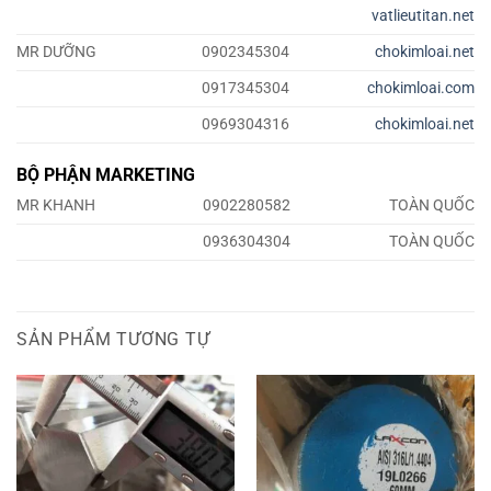
vatlieutitan.net
MR DƯỠNG
0902345304
chokimloai.net
0917345304
chokimloai.com
0969304316
chokimloai.net
BỘ PHẬN MARKETING
MR KHANH
0902280582
TOÀN QUỐC
0936304304
TOÀN QUỐC
SẢN PHẨM TƯƠNG TỰ