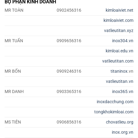
BỘ PHẬN KINH DOANH
MR TOÀN
0902456316
kimloaiviet.net
kimloaiviet.com
vatlieutitan.xyz
MR TUẤN
0909656316
inox304.vn
kimloai.edu.vn
vatlieutitan.com
MR BỐN
0909246316
titaninox
.vn
vatlieutitan.vn
MR DANH
0903365316
inox365.vn
inoxdacchung.com
tongkhokimloai.com
MS TIÊN
0906856316
chovatlieu.org
inox.org.vn