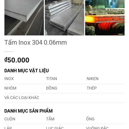
Tấm Inox 304 0.06mm
₫
50.000
DANH MỤC VẬT LIỆU
INOX
TITAN
NIKEN
NHÔM
ĐỒNG
THÉP
VÀ CÁC LOẠI KHÁC
DANH MỤC SẢN PHẨM
CUỘN
TẤM
ỐNG
LÁP
LỤC GIÁC
VUÔNG ĐẶC