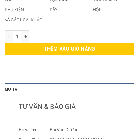
PHỤ KIỆN
DÂY
HỘP
VÀ CÁC LOẠI KHÁC
Tấm Inox 304 0.06mm số lượng
THÊM VÀO GIỎ HÀNG
MÔ TẢ
TƯ VẤN & BÁO GIÁ
Họ và Tên
Bùi Văn Dưỡng