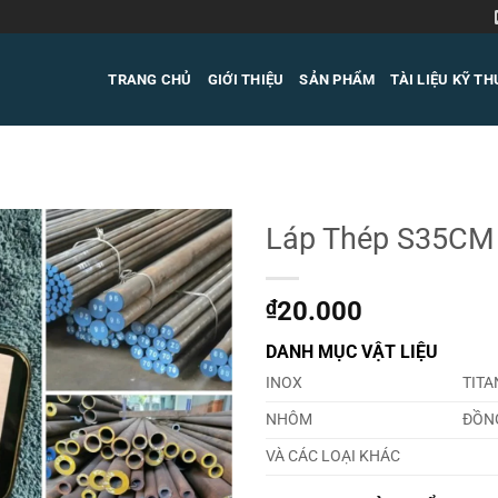
TRANG CHỦ
GIỚI THIỆU
SẢN PHẨM
TÀI LIỆU KỸ T
Láp Thép S35CM
₫
20.000
DANH MỤC VẬT LIỆU
INOX
TITA
NHÔM
ĐỒN
VÀ CÁC LOẠI KHÁC