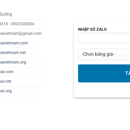
 Dưỡng
4316 - 0902345304
NHẬP SỐ ZALO
oaivietnam@gmail.com
oaivietnam.com
oaivietnam.net
oaivietnam.org
oai.com
oai.net
oai.org