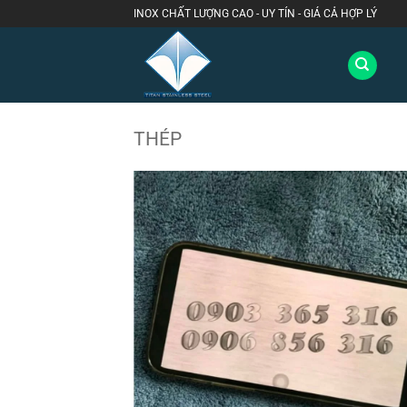
Bỏ
INOX CHẤT LƯỢNG CAO - UY TÍN - GIÁ CẢ HỢP LÝ
qua
nội
dung
THÉP