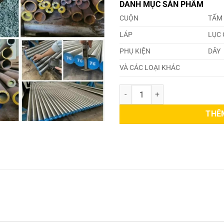
DANH MỤC SẢN PHẨM
CUỘN
TẤM
LÁP
LỤC 
PHỤ KIỆN
DÂY
VÀ CÁC LOẠI KHÁC
Láp Thép S35CM số lượng
THÊ