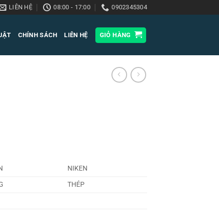
LIÊN HỆ
08:00 - 17:00
0902345304
HUẬT
CHÍNH SÁCH
LIÊN HỆ
GIỎ HÀNG
N
NIKEN
G
THÉP