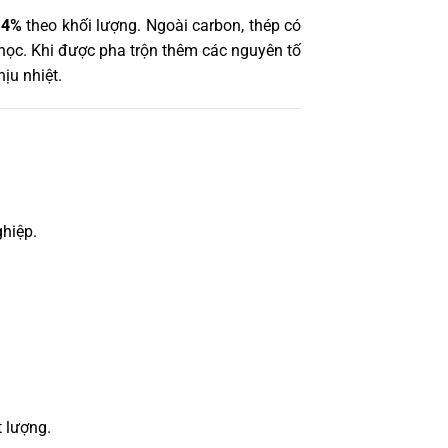
14%
theo khối lượng. Ngoài carbon, thép có
 học. Khi được pha trộn thêm các nguyên tố
ịu nhiệt.
ghiệp.
t lượng.