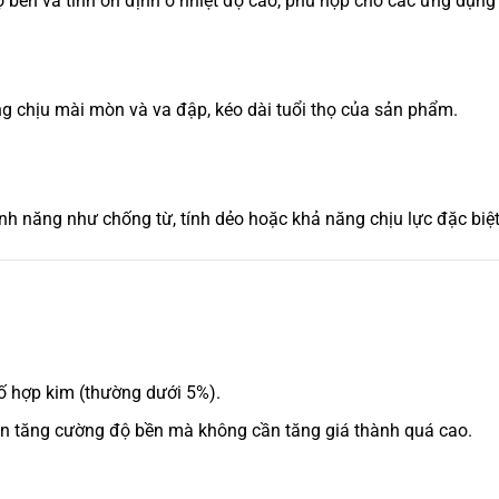
ộ bền và tính ổn định ở nhiệt độ cao, phù hợp cho các ứng dụng
ng chịu mài mòn và va đập, kéo dài tuổi thọ của sản phẩm.
ính năng như chống từ, tính dẻo hoặc khả năng chịu lực đặc biệt
ố hợp kim (thường dưới 5%).
n tăng cường độ bền mà không cần tăng giá thành quá cao.