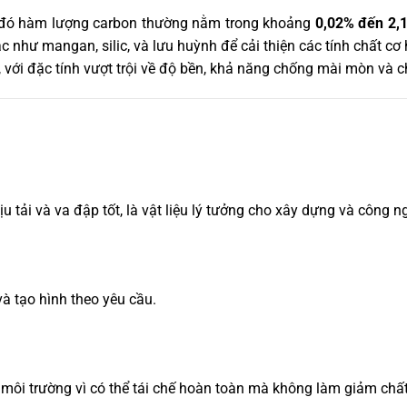
g đó hàm lượng carbon thường nằm trong khoảng
0,02% đến 2,
 như mangan, silic, và lưu huỳnh để cải thiện các tính chất cơ
, với đặc tính vượt trội về độ bền, khả năng chống mài mòn và ch
u tải và va đập tốt, là vật liệu lý tưởng cho xây dựng và công n
và tạo hình theo yêu cầu.
ới môi trường vì có thể tái chế hoàn toàn mà không làm giảm chấ