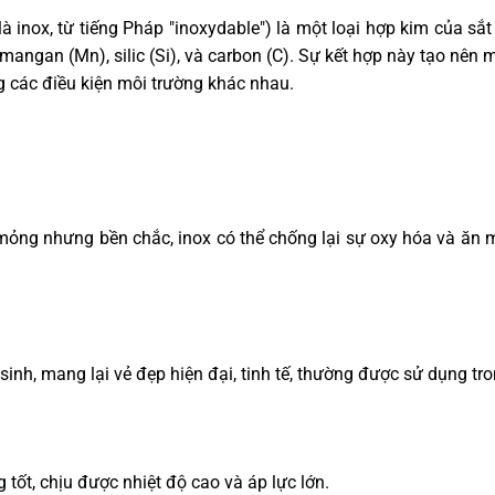
à inox, từ tiếng Pháp "inoxydable") là một loại hợp kim của sắ
angan (Mn), silic (Si), và carbon (C). Sự kết hợp này tạo nên mộ
g các điều kiện môi trường khác nhau.
ỏng nhưng bền chắc, inox có thể chống lại sự oxy hóa và ăn 
inh, mang lại vẻ đẹp hiện đại, tinh tế, thường được sử dụng trong
 tốt, chịu được nhiệt độ cao và áp lực lớn.