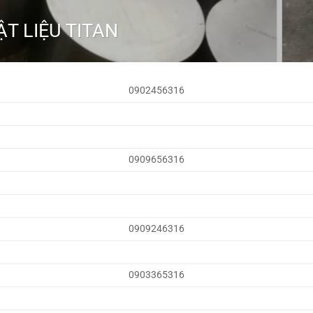
T LIỆU TITAN
0902456316
0909656316
0909246316
0903365316