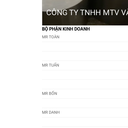
CÔNG TY TNHH MTV VẬ
BỘ PHẬN KINH DOANH
MR TOÀN
MR TUẤN
MR BỐN
MR DANH