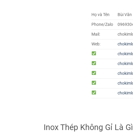
Họ và Tên
Bùi Văn
Phone/Zalo
096930
Mail:
chokiml
Web:
chokiml
chokiml
chokiml
chokiml
chokiml
chokiml
Inox Thép Không Gỉ Là G