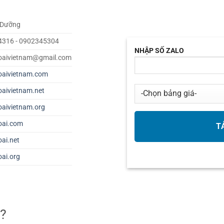
 Dưỡng
4316 - 0902345304
NHẬP SỐ ZALO
oaivietnam@gmail.com
oaivietnam.com
oaivietnam.net
oaivietnam.org
oai.com
oai.net
oai.org
ì?