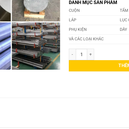
DANH MỤC SẢN PHẨM
CUỘN
TẤM
LÁP
LỤC 
PHỤ KIỆN
DÂY
VÀ CÁC LOẠI KHÁC
Láp Inox 631 Phi 83mm số lượng
THÊ