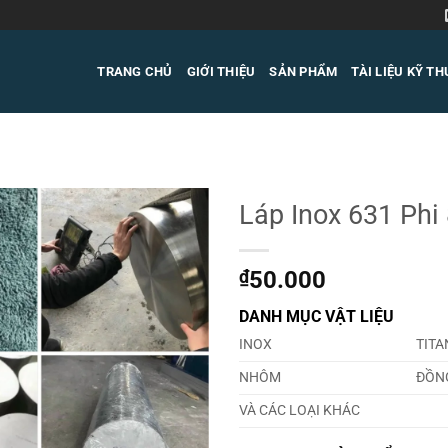
TRANG CHỦ
GIỚI THIỆU
SẢN PHẨM
TÀI LIỆU KỸ T
Láp Inox 631 Ph
₫
50.000
DANH MỤC VẬT LIỆU
INOX
TITA
NHÔM
ĐỒN
VÀ CÁC LOẠI KHÁC