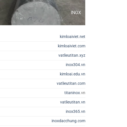
INOX
kimloaiviet.net
kimloaiviet.com
vatlieutitan.xyz
inox304.vn
kimloai.edu.vn
vatlieutitan.com
titaninox
.vn
vatlieutitan.vn
inox365.vn
inoxdacchung.com