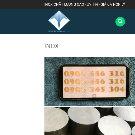
Bỏ
INOX CHẤT LƯỢNG CAO - UY TÍN - GIÁ CẢ HỢP LÝ
qua
nội
dung
INOX