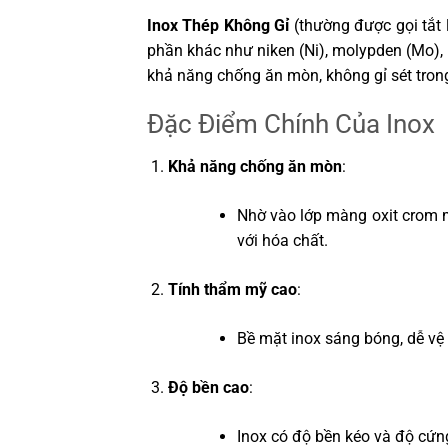
Inox Thép Không Gỉ
(thường được gọi tắt l
phần khác như niken (Ni), molypden (Mo), m
khả năng chống ăn mòn, không gỉ sét tron
Đặc Điểm Chính Của Inox
Khả năng chống ăn mòn
:
Nhờ vào lớp màng oxit crom m
với hóa chất.
Tính thẩm mỹ cao
:
Bề mặt inox sáng bóng, dễ vệ s
Độ bền cao
:
Inox có độ bền kéo và độ cứng