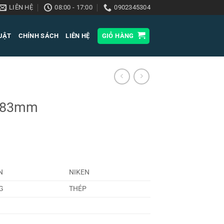
LIÊN HỆ
08:00 - 17:00
0902345304
HUẬT
CHÍNH SÁCH
LIÊN HỆ
GIỎ HÀNG
i 83mm
N
NIKEN
G
THÉP