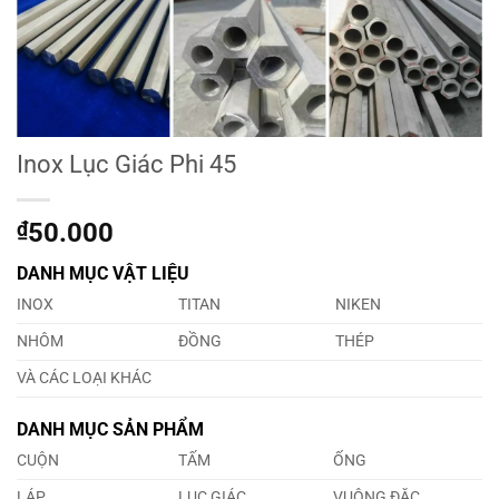
Inox Lục Giác Phi 45
₫
50.000
DANH MỤC VẬT LIỆU
INOX
TITAN
NIKEN
NHÔM
ĐỒNG
THÉP
VÀ CÁC LOẠI KHÁC
DANH MỤC SẢN PHẨM
CUỘN
TẤM
ỐNG
LÁP
LỤC GIÁC
VUÔNG ĐẶC