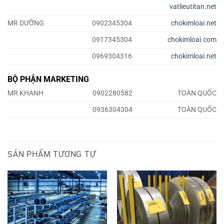
vatlieutitan.net
MR DƯỠNG
0902345304
chokimloai.net
0917345304
chokimloai.com
0969304316
chokimloai.net
BỘ PHẬN MARKETING
MR KHANH
0902280582
TOÀN QUỐC
0936304304
TOÀN QUỐC
SẢN PHẨM TƯƠNG TỰ