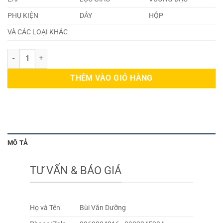
PHỤ KIỆN
DÂY
HỘP
VÀ CÁC LOẠI KHÁC
Inox Lục Giác Phi 45 số lượng
THÊM VÀO GIỎ HÀNG
MÔ TẢ
TƯ VẤN & BÁO GIÁ
Họ và Tên
Bùi Văn Dưỡng