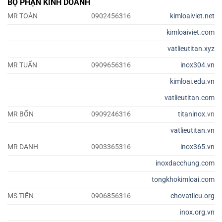
BỘ PHẬN KINH DOANH
MR TOÀN
0902456316
kimloaiviet.net
kimloaiviet.com
vatlieutitan.xyz
MR TUẤN
0909656316
inox304.vn
kimloai.edu.vn
vatlieutitan.com
MR BỐN
0909246316
titaninox
.vn
vatlieutitan.vn
MR DANH
0903365316
inox365.vn
inoxdacchung.com
tongkhokimloai.com
MS TIÊN
0906856316
chovatlieu.org
inox.org.vn