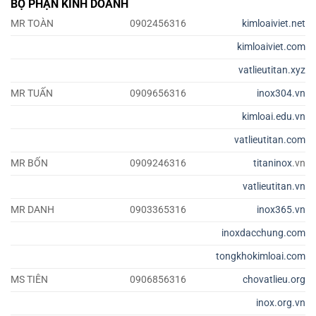
BỘ PHẬN KINH DOANH
MR TOÀN
0902456316
kimloaiviet.net
kimloaiviet.com
vatlieutitan.xyz
MR TUẤN
0909656316
inox304.vn
kimloai.edu.vn
vatlieutitan.com
MR BỐN
0909246316
titaninox
.vn
vatlieutitan.vn
MR DANH
0903365316
inox365.vn
inoxdacchung.com
tongkhokimloai.com
MS TIÊN
0906856316
chovatlieu.org
inox.org.vn