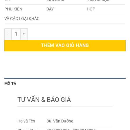
PHỤ KIỆN
DÂY
HỘP
VÀ CÁC LOẠI KHÁC
Inox Lục Giác Phi 3 số lượng
THÊM VÀO GIỎ HÀNG
MÔ TẢ
TƯ VẤN & BÁO GIÁ
Họ và Tên
Bùi Văn Dưỡng