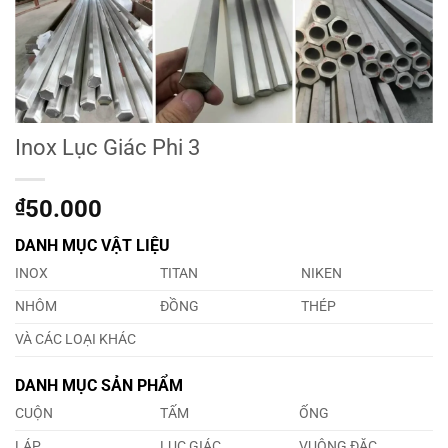
Inox Lục Giác Phi 3
₫
50.000
DANH MỤC VẬT LIỆU
INOX
TITAN
NIKEN
NHÔM
ĐỒNG
THÉP
VÀ CÁC LOẠI KHÁC
DANH MỤC SẢN PHẨM
CUỘN
TẤM
ỐNG
LÁP
LỤC GIÁC
VUÔNG ĐẶC