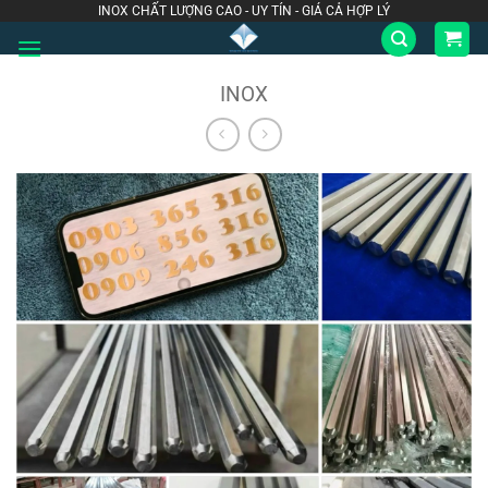
Bỏ
INOX CHẤT LƯỢNG CAO - UY TÍN - GIÁ CẢ HỢP LÝ
qua
nội
INOX
dung