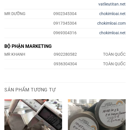
vatlieutitan.net
MR DƯỠNG
0902345304
chokimloai.net
0917345304
chokimloai.com
0969304316
chokimloai.net
BỘ PHẬN MARKETING
MR KHANH
0902280582
TOÀN QUỐC
0936304304
TOÀN QUỐC
SẢN PHẨM TƯƠNG TỰ