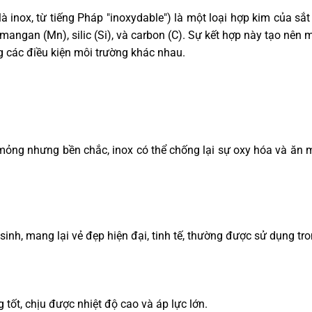
à inox, từ tiếng Pháp "inoxydable") là một loại hợp kim của sắ
angan (Mn), silic (Si), và carbon (C). Sự kết hợp này tạo nên mộ
g các điều kiện môi trường khác nhau.
ỏng nhưng bền chắc, inox có thể chống lại sự oxy hóa và ăn 
inh, mang lại vẻ đẹp hiện đại, tinh tế, thường được sử dụng trong
 tốt, chịu được nhiệt độ cao và áp lực lớn.