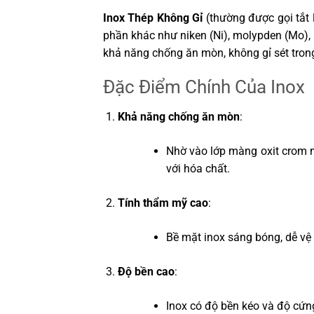
Inox Thép Không Gỉ
(thường được gọi tắt l
phần khác như niken (Ni), molypden (Mo), m
khả năng chống ăn mòn, không gỉ sét tron
Đặc Điểm Chính Của Inox
Khả năng chống ăn mòn
:
Nhờ vào lớp màng oxit crom m
với hóa chất.
Tính thẩm mỹ cao
:
Bề mặt inox sáng bóng, dễ vệ s
Độ bền cao
:
Inox có độ bền kéo và độ cứng