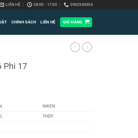
LIÊN HỆ
08:00 - 17:00
0902345304
HUẬT
CHÍNH SÁCH
LIÊN HỆ
GIỎ HÀNG
6 Phi 17
N
NIKEN
G
THÉP