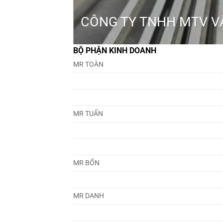
CÔNG TY TNHH MTV VẬ
BỘ PHẬN KINH DOANH
MR TOÀN
MR TUẤN
MR BỐN
MR DANH