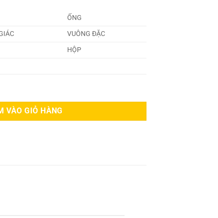
ỐNG
GIÁC
VUÔNG ĐẶC
HỘP
g
M VÀO GIỎ HÀNG