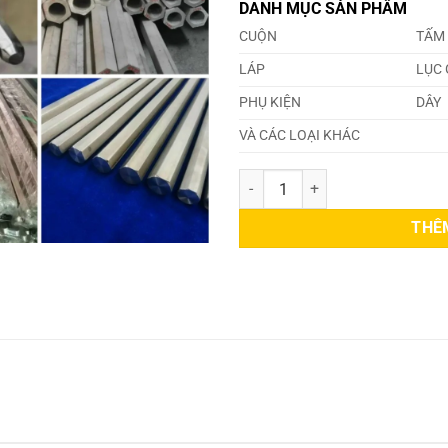
DANH MỤC SẢN PHẨM
CUỘN
TẤM
LÁP
LỤC 
PHỤ KIỆN
DÂY
VÀ CÁC LOẠI KHÁC
Inox Lục Giác 316 Phi 17 số lượn
THÊ