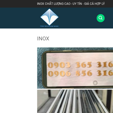
Bỏ
INOX CHẤT LƯỢNG CAO - UY TÍN - GIÁ CẢ HỢP LÝ
qua
nội
dung
INOX