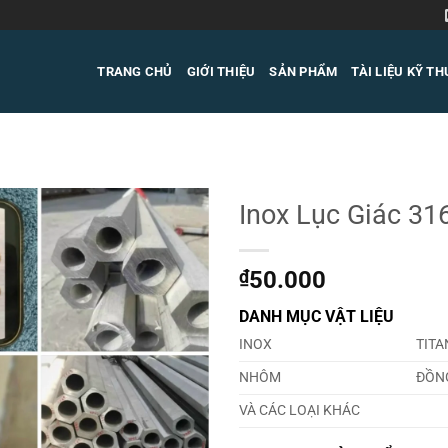
TRANG CHỦ
GIỚI THIỆU
SẢN PHẨM
TÀI LIỆU KỸ T
Inox Lục Giác 31
₫
50.000
DANH MỤC VẬT LIỆU
INOX
TITA
NHÔM
ĐỒN
VÀ CÁC LOẠI KHÁC