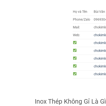
Họ và Tên
Bùi Văn
Phone/Zalo
096930
Mail:
chokiml
Web:
chokiml
chokiml
chokiml
chokiml
chokiml
chokiml
Inox Thép Không Gỉ Là G