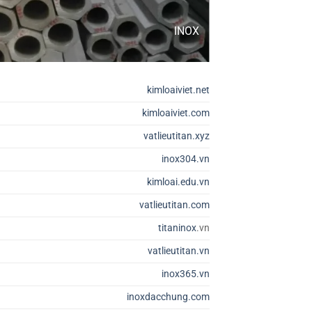
INOX
kimloaiviet.net
kimloaiviet.com
vatlieutitan.xyz
inox304.vn
kimloai.edu.vn
vatlieutitan.com
titaninox
.vn
vatlieutitan.vn
inox365.vn
inoxdacchung.com