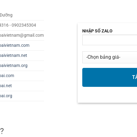
 Dưỡng
4316 - 0902345304
NHẬP SỐ ZALO
oaivietnam@gmail.com
oaivietnam.com
oaivietnam.net
oaivietnam.org
oai.com
oai.net
oai.org
ì?