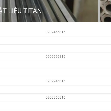
T LIỆU TITAN
0902456316
0909656316
0909246316
0903365316