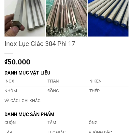
Inox Lục Giác 304 Phi 17
₫
50.000
DANH MỤC VẬT LIỆU
INOX
TITAN
NIKEN
NHÔM
ĐỒNG
THÉP
VÀ CÁC LOẠI KHÁC
DANH MỤC SẢN PHẨM
CUỘN
TẤM
ỐNG
LÁP
LỤC GIÁC
VUÔNG ĐẶC