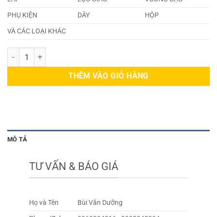
PHỤ KIỆN
DÂY
HỘP
VÀ CÁC LOẠI KHÁC
Inox Lục Giác 304 Phi 17 số lượng
THÊM VÀO GIỎ HÀNG
MÔ TẢ
TƯ VẤN & BÁO GIÁ
Họ và Tên
Bùi Văn Dưỡng