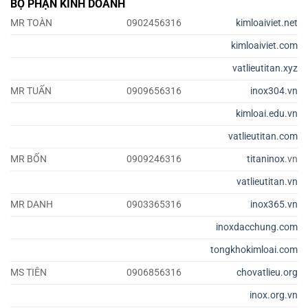
BỘ PHẬN KINH DOANH
MR TOÀN
0902456316
kimloaiviet.net
kimloaiviet.com
vatlieutitan.xyz
MR TUẤN
0909656316
inox304.vn
kimloai.edu.vn
vatlieutitan.com
MR BỐN
0909246316
titaninox
.vn
vatlieutitan.vn
MR DANH
0903365316
inox365.vn
inoxdacchung.com
tongkhokimloai.com
MS TIÊN
0906856316
chovatlieu.org
inox.org.vn