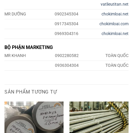
vatlieutitan.net
MR DƯỠNG
0902345304
chokimloai.net
0917345304
chokimloai.com
0969304316
chokimloai.net
BỘ PHẬN MARKETING
MR KHANH
0902280582
TOÀN QUỐC
0936304304
TOÀN QUỐC
SẢN PHẨM TƯƠNG TỰ