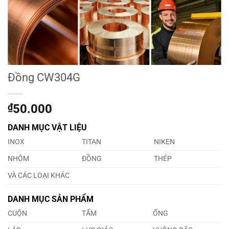
Đồng CW304G
₫
50.000
DANH MỤC VẬT LIỆU
INOX
TITAN
NIKEN
NHÔM
ĐỒNG
THÉP
VÀ CÁC LOẠI KHÁC
DANH MỤC SẢN PHẨM
CUỘN
TẤM
ỐNG