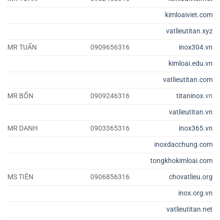
kimloaiviet.com
vatlieutitan.xyz
MR TUẤN
0909656316
inox304.vn
kimloai.edu.vn
vatlieutitan.com
MR BỐN
0909246316
titaninox
.vn
vatlieutitan.vn
MR DANH
0903365316
inox365.vn
inoxdacchung.com
tongkhokimloai.com
MS TIÊN
0906856316
chovatlieu.org
inox.org.vn
vatlieutitan.net