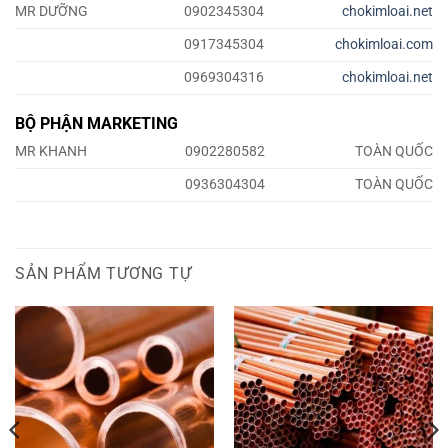
MR DƯỠNG
0902345304
chokimloai.net
0917345304
chokimloai.com
0969304316
chokimloai.net
BỘ PHẬN MARKETING
MR KHANH
0902280582
TOÀN QUỐC
0936304304
TOÀN QUỐC
SẢN PHẨM TƯƠNG TỰ