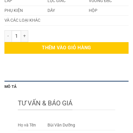
LÁP
LỤC GIÁC
VUÔNG ĐẶC
PHỤ KIỆN
DÂY
HỘP
VÀ CÁC LOẠI KHÁC
Đồng CW304G số lượng
THÊM VÀO GIỎ HÀNG
MÔ TẢ
TƯ VẤN & BÁO GIÁ
Họ và Tên
Bùi Văn Dưỡng