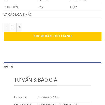
PHỤ KIỆN
DÂY
HỘP
VÀ CÁC LOẠI KHÁC
Dây Cáp Inox 310s 4,5mm số lượng
THÊM VÀO GIỎ HÀNG
MÔ TẢ
TƯ VẤN & BÁO GIÁ
Họ và Tên
Bùi Văn Dưỡng