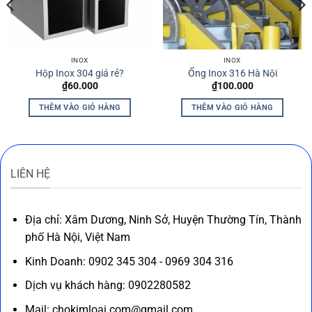
INOX
INOX
Hộp Inox 304 giá rẻ?
Ống Inox 316 Hà Nội
₫
60.000
₫
100.000
THÊM VÀO GIỎ HÀNG
THÊM VÀO GIỎ HÀNG
LIÊN HỆ
Địa chỉ: Xâm Dương, Ninh Sở, Huyện Thường Tín, Thành
phố Hà Nội, Việt Nam
Kinh Doanh: 0902 345 304 - 0969 304 316
Dịch vụ khách hàng: 0902280582
Mail: chokimloai.com@gmail.com