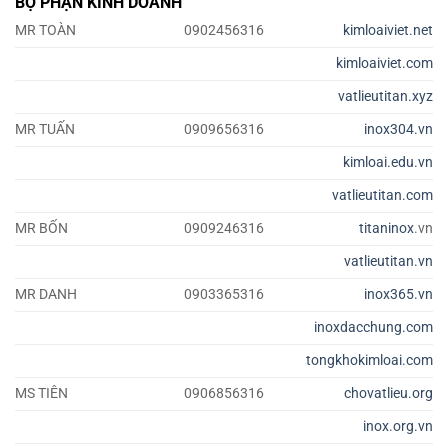
BỘ PHẬN KINH DOANH
MR TOÀN
0902456316
kimloaiviet.net
kimloaiviet.com
vatlieutitan.xyz
MR TUẤN
0909656316
inox304.vn
kimloai.edu.vn
vatlieutitan.com
MR BỐN
0909246316
titaninox
.vn
vatlieutitan.vn
MR DANH
0903365316
inox365.vn
inoxdacchung.com
tongkhokimloai.com
MS TIÊN
0906856316
chovatlieu.org
inox.org.vn