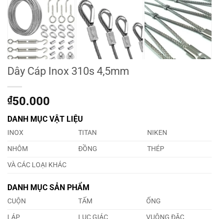
Dây Cáp Inox 310s 4,5mm
₫
50.000
DANH MỤC VẬT LIỆU
INOX
TITAN
NIKEN
NHÔM
ĐỒNG
THÉP
VÀ CÁC LOẠI KHÁC
DANH MỤC SẢN PHẨM
CUỘN
TẤM
ỐNG
LÁP
LỤC GIÁC
VUÔNG ĐẶC