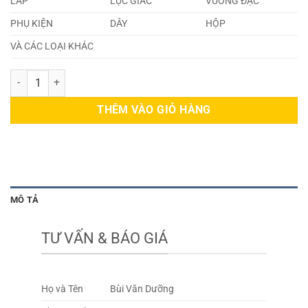
LÁP
LỤC GIÁC
VUÔNG ĐẶC
PHỤ KIỆN
DÂY
HỘP
VÀ CÁC LOẠI KHÁC
Dây Cáp Inox 310s 28mm số lượng
THÊM VÀO GIỎ HÀNG
MÔ TẢ
TƯ VẤN & BÁO GIÁ
Họ và Tên
Bùi Văn Dưỡng