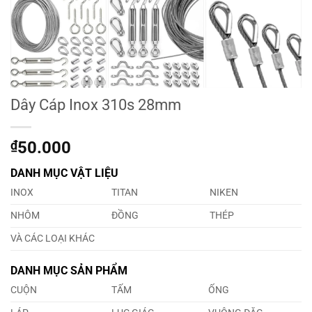
Dây Cáp Inox 310s 28mm
₫
50.000
DANH MỤC VẬT LIỆU
INOX
TITAN
NIKEN
NHÔM
ĐỒNG
THÉP
VÀ CÁC LOẠI KHÁC
DANH MỤC SẢN PHẨM
CUỘN
TẤM
ỐNG