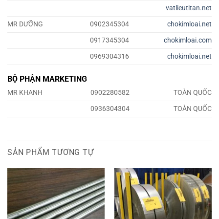
vatlieutitan.net
MR DƯỠNG
0902345304
chokimloai.net
0917345304
chokimloai.com
0969304316
chokimloai.net
BỘ PHẬN MARKETING
MR KHANH
0902280582
TOÀN QUỐC
0936304304
TOÀN QUỐC
SẢN PHẨM TƯƠNG TỰ