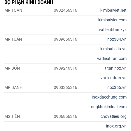
BỘ PHẬN KINH DOANH
MR TOÀN
0902456316
kimloaiviet.net
kimloaiviet.com
vatlieutitan.xyz
MR TUẤN
0909656316
inox304.vn
kimloai.edu.vn
vatlieutitan.com
MR BỐN
0909246316
titaninox
.vn
vatlieutitan.vn
MR DANH
0903365316
inox365.vn
inoxdacchung.com
tongkhokimloai.com
MS TIÊN
0906856316
chovatlieu.org
inox.org.vn