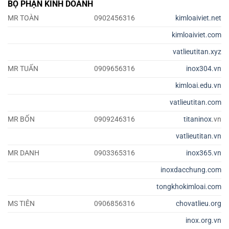
BỘ PHẬN KINH DOANH
MR TOÀN
0902456316
kimloaiviet.net
kimloaiviet.com
vatlieutitan.xyz
MR TUẤN
0909656316
inox304.vn
kimloai.edu.vn
vatlieutitan.com
MR BỐN
0909246316
titaninox
.vn
vatlieutitan.vn
MR DANH
0903365316
inox365.vn
inoxdacchung.com
tongkhokimloai.com
MS TIÊN
0906856316
chovatlieu.org
inox.org.vn