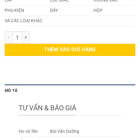
LÁP
LỤC GIÁC
VUÔNG ĐẶC
PHỤ KIỆN
DÂY
HỘP
VÀ CÁC LOẠI KHÁC
Cuộn Inox 201 0.07mm số lượng
THÊM VÀO GIỎ HÀNG
MÔ TẢ
TƯ VẤN & BÁO GIÁ
Họ và Tên
Bùi Văn Dưỡng