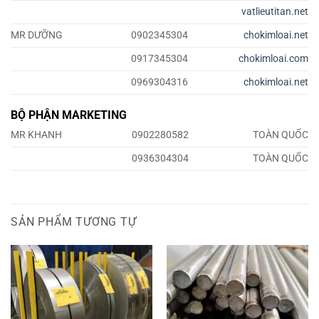
vatlieutitan.net
MR DƯỠNG
0902345304
chokimloai.net
0917345304
chokimloai.com
0969304316
chokimloai.net
BỘ PHẬN MARKETING
MR KHANH
0902280582
TOÀN QUỐC
0936304304
TOÀN QUỐC
SẢN PHẨM TƯƠNG TỰ