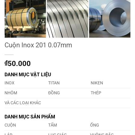
Cuộn Inox 201 0.07mm
₫
50.000
DANH MỤC VẬT LIỆU
INOX
TITAN
NIKEN
NHÔM
ĐỒNG
THÉP
VÀ CÁC LOẠI KHÁC
DANH MỤC SẢN PHẨM
CUỘN
TẤM
ỐNG