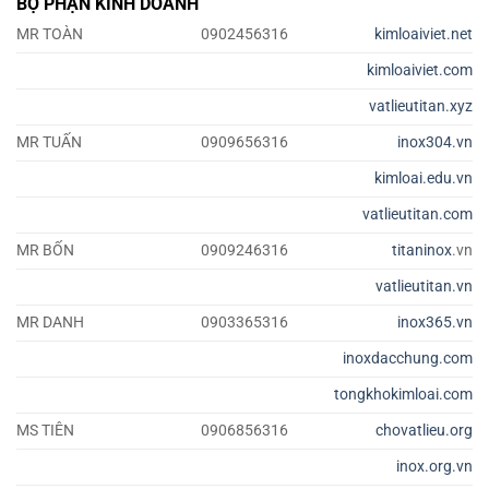
BỘ PHẬN KINH DOANH
MR TOÀN
0902456316
kimloaiviet.net
kimloaiviet.com
vatlieutitan.xyz
MR TUẤN
0909656316
inox304.vn
kimloai.edu.vn
vatlieutitan.com
MR BỐN
0909246316
titaninox
.vn
vatlieutitan.vn
MR DANH
0903365316
inox365.vn
inoxdacchung.com
tongkhokimloai.com
MS TIÊN
0906856316
chovatlieu.org
inox.org.vn