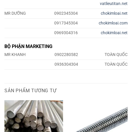
vatlieutitan.net
MR DƯỠNG
0902345304
chokimloai.net
0917345304
chokimloai.com
0969304316
chokimloai.net
BỘ PHẬN MARKETING
MR KHANH
0902280582
TOÀN QUỐC
0936304304
TOÀN QUỐC
SẢN PHẨM TƯƠNG TỰ