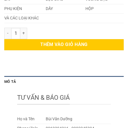
PHỤ KIỆN
DÂY
HỘP
VÀ CÁC LOẠI KHÁC
Bi Inox 440c 2,6mm số lượng
THÊM VÀO GIỎ HÀNG
MÔ TẢ
TƯ VẤN & BÁO GIÁ
Họ và Tên
Bùi Văn Dưỡng