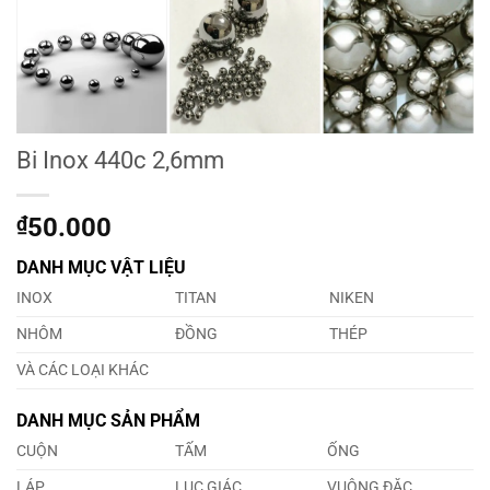
Bi Inox 440c 2,6mm
₫
50.000
DANH MỤC VẬT LIỆU
INOX
TITAN
NIKEN
NHÔM
ĐỒNG
THÉP
VÀ CÁC LOẠI KHÁC
DANH MỤC SẢN PHẨM
CUỘN
TẤM
ỐNG
LÁP
LỤC GIÁC
VUÔNG ĐẶC