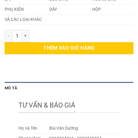
PHỤ KIỆN
DÂY
HỘP
VÀ CÁC LOẠI KHÁC
Bi Inox 304 5,5mm số lượng
THÊM VÀO GIỎ HÀNG
MÔ TẢ
TƯ VẤN & BÁO GIÁ
Họ và Tên
Bùi Văn Dưỡng