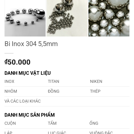
Bi Inox 304 5,5mm
₫
50.000
DANH MỤC VẬT LIỆU
INOX
TITAN
NIKEN
NHÔM
ĐỒNG
THÉP
VÀ CÁC LOẠI KHÁC
DANH MỤC SẢN PHẨM
CUỘN
TẤM
ỐNG
LÁP
LỤC GIÁC
VUÔNG ĐẶC