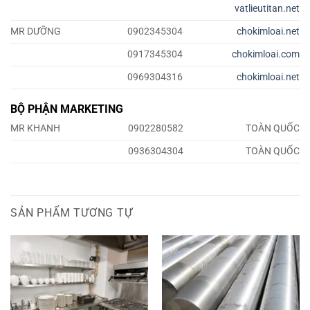
vatlieutitan.net
MR DƯỠNG
0902345304
chokimloai.net
0917345304
chokimloai.com
0969304316
chokimloai.net
BỘ PHẬN MARKETING
MR KHANH
0902280582
TOÀN QUỐC
0936304304
TOÀN QUỐC
SẢN PHẨM TƯƠNG TỰ