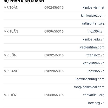
BỘ PHẬN KINH DOANH
MR TOÀN
0902456316
kimloaiviet.net
kimloaiviet.com
vatlieutitan.xyz
MR TUẤN
0909656316
inox304.vn
kimloai.edu.vn
vatlieutitan.com
MR BỐN
0909246316
titaninox
.vn
vatlieutitan.vn
MR DANH
0903365316
inox365.vn
inoxdacchung.com
tongkhokimloai.com
MS TIÊN
0906856316
chovatlieu.org
inox.org.vn