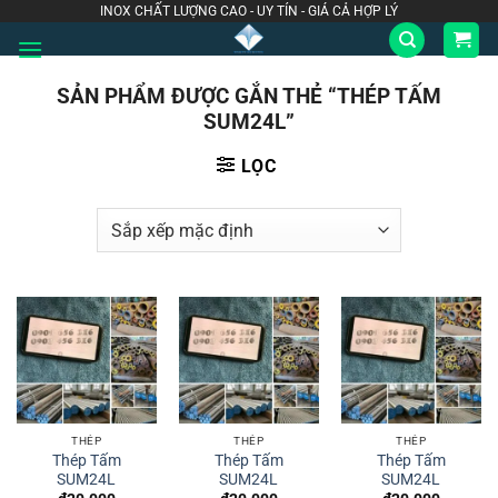
Bỏ
INOX CHẤT LƯỢNG CAO - UY TÍN - GIÁ CẢ HỢP LÝ
qua
nội
SẢN PHẨM ĐƯỢC GẮN THẺ “THÉP TẤM
dung
SUM24L”
LỌC
THÉP
THÉP
THÉP
Thép Tấm
Thép Tấm
Thép Tấm
SUM24L
SUM24L
SUM24L