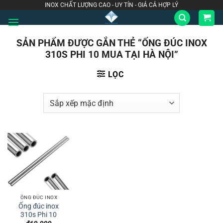
Bỏ
INOX CHẤT LƯỢNG CAO - UY TÍN - GIÁ CẢ HỢP LÝ
qua
nội
SẢN PHẨM ĐƯỢC GẮN THẺ “ỐNG ĐÚC INOX
dung
310S PHI 10 MUA TẠI HÀ NỘI”
LỌC
ỐNG ĐÚC INOX
Ống đúc inox
310s Phi 10