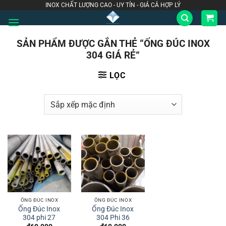
Bỏ
INOX CHẤT LƯỢNG CAO - UY TÍN - GIÁ CẢ HỢP LÝ
qua
nội
SẢN PHẨM ĐƯỢC GẮN THẺ “ỐNG ĐÚC INOX
dung
304 GIÁ RẺ”
LỌC
ỐNG ĐÚC INOX
ỐNG ĐÚC INOX
Ống Đúc Inox
Ống Đúc Inox
304 phi 27
304 Phi 36