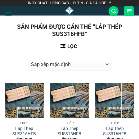
Bỏ
INOX CHẤT LƯỢNG CAO - UY TÍN - GIÁ CẢ HỢP LÝ
qua
nội
SẢN PHẨM ĐƯỢC GẮN THẺ “LÁP THÉP
dung
SUS316HFB”
LỌC
THÉP
THÉP
THÉP
Láp Thép
Láp Thép
Láp Thép
SUS316HFB
SUS316HFB
SUS316HFB