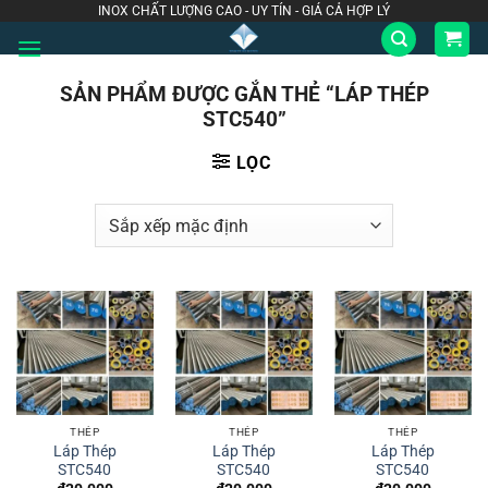
Bỏ
INOX CHẤT LƯỢNG CAO - UY TÍN - GIÁ CẢ HỢP LÝ
qua
nội
SẢN PHẨM ĐƯỢC GẮN THẺ “LÁP THÉP
dung
STC540”
LỌC
THÉP
THÉP
THÉP
Láp Thép
Láp Thép
Láp Thép
STC540
STC540
STC540