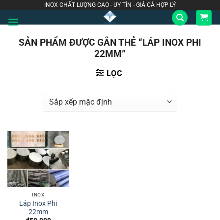
Bỏ
INOX CHẤT LƯỢNG CAO - UY TÍN - GIÁ CẢ HỢP LÝ
qua
nội
SẢN PHẨM ĐƯỢC GẮN THẺ “LÁP INOX PHI
dung
22MM”
LỌC
INOX
Láp Inox Phi
22mm