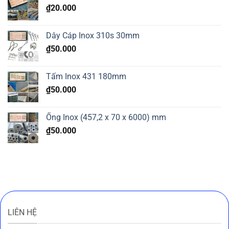
345
₫
20.000
304
Dây Cáp Inox 310s 30mm
₫
50.000
Tấm Inox 431 180mm
₫
50.000
Ống Inox (457,2 x 70 x 6000) mm
₫
50.000
LIÊN HỆ