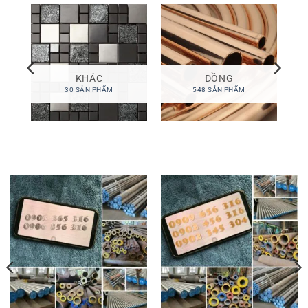
X
KHÁC
ĐỒNG
30 SẢN PHẨM
548 SẢN PHẨM