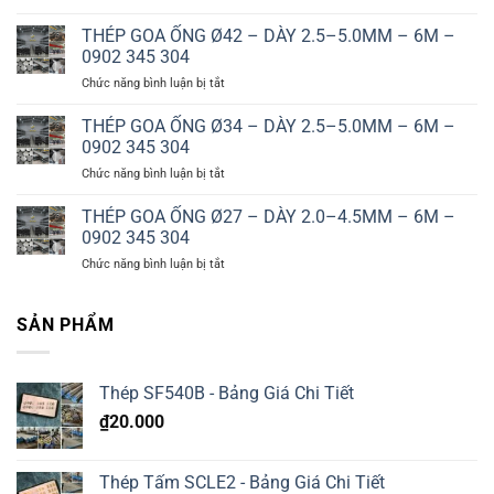
THÉP
DÀY
GOA
THÉP GOA ỐNG Ø42 – DÀY 2.5–5.0MM – 6M –
3.0–
ỐNG
8.0MM
0902 345 304
Ø60
–
ở
Chức năng bình luận bị tắt
–
6M
THÉP
DÀY
–
GOA
THÉP GOA ỐNG Ø34 – DÀY 2.5–5.0MM – 6M –
3.0–
0902
ỐNG
6.0MM
0902 345 304
345
Ø42
–
304
ở
Chức năng bình luận bị tắt
–
6M
THÉP
DÀY
–
GOA
THÉP GOA ỐNG Ø27 – DÀY 2.0–4.5MM – 6M –
2.5–
0902
ỐNG
5.0MM
0902 345 304
345
Ø34
–
304
ở
Chức năng bình luận bị tắt
–
6M
THÉP
DÀY
–
GOA
2.5–
0902
ỐNG
SẢN PHẨM
5.0MM
345
Ø27
–
304
–
6M
DÀY
–
Thép SF540B - Bảng Giá Chi Tiết
2.0–
0902
4.5MM
345
₫
20.000
–
304
6M
–
Thép Tấm SCLE2 - Bảng Giá Chi Tiết
0902