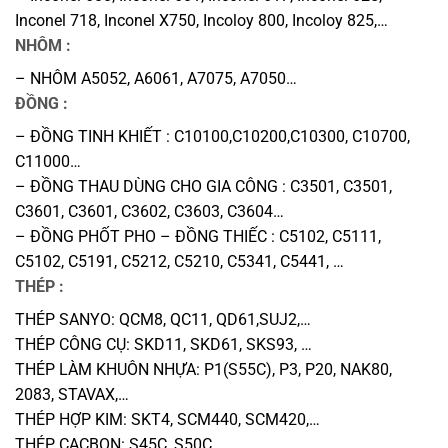
Inconel 718, Inconel X750, Incoloy 800, Incoloy 825,…
NHÔM :
– NHÔM A5052, A6061, A7075, A7050…
ĐỒNG :
– ĐỒNG TINH KHIẾT : C10100,C10200,C10300, C10700,
C11000…
– ĐỒNG THAU DÙNG CHO GIA CÔNG : C3501, C3501,
C3601, C3601, C3602, C3603, C3604…
– ĐỒNG PHỐT PHO – ĐỒNG THIẾC : C5102, C5111,
C5102, C5191, C5212, C5210, C5341, C5441, …
THÉP :
THÉP SANYO: QCM8, QC11, QD61,SUJ2,…
THÉP CÔNG CỤ: SKD11, SKD61, SKS93, …
THÉP LÀM KHUÔN NHỰA: P1(S55C), P3, P20, NAK80,
2083, STAVAX,…
THÉP HỢP KIM: SKT4, SCM440, SCM420,…
THÉP CACBON: S45C, S50C,…