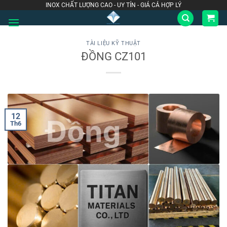
Bỏ
INOX CHẤT LƯỢNG CAO - UY TÍN - GIÁ CẢ HỢP LÝ
qua
nội
dung
TÀI LIỆU KỸ THUẬT
ĐỒNG CZ101
12
Th6