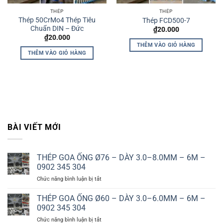
THÉP
THÉP
Thép 50CrMo4 Thép Tiêu
Thép FCD500-7
Chuẩn DIN – Đức
₫
20.000
₫
20.000
THÊM VÀO GIỎ HÀNG
THÊM VÀO GIỎ HÀNG
BÀI VIẾT MỚI
THÉP GOA ỐNG Ø76 – DÀY 3.0–8.0MM – 6M –
0902 345 304
ở
Chức năng bình luận bị tắt
THÉP
GOA
THÉP GOA ỐNG Ø60 – DÀY 3.0–6.0MM – 6M –
ỐNG
0902 345 304
Ø76
ở
Chức năng bình luận bị tắt
–