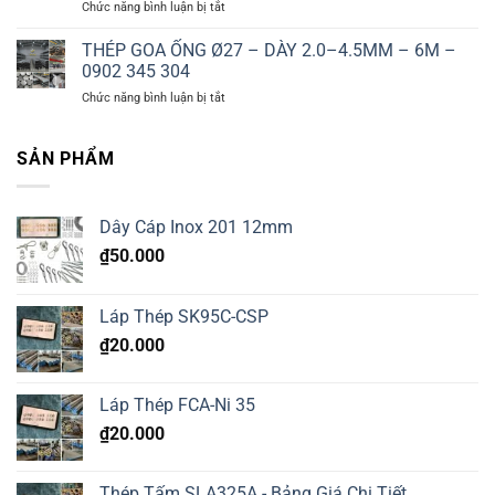
ở
Chức năng bình luận bị tắt
–
6M
THÉP
DÀY
–
GOA
THÉP GOA ỐNG Ø27 – DÀY 2.0–4.5MM – 6M –
2.5–
0902
ỐNG
5.0MM
0902 345 304
345
Ø34
–
304
ở
Chức năng bình luận bị tắt
–
6M
THÉP
DÀY
–
GOA
2.5–
0902
ỐNG
SẢN PHẨM
5.0MM
345
Ø27
–
304
–
6M
DÀY
–
Dây Cáp Inox 201 12mm
2.0–
0902
4.5MM
345
₫
50.000
–
304
6M
–
Láp Thép SK95C-CSP
0902
345
₫
20.000
304
Láp Thép FCA-Ni 35
₫
20.000
Thép Tấm SLA325A - Bảng Giá Chi Tiết