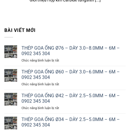
Giới thiệu Hợp kim Carbide tungsten [...]
BÀI VIẾT MỚI
THÉP GOA ỐNG Ø76 – DÀY 3.0–8.0MM – 6M –
0902 345 304
ở
Chức năng bình luận bị tắt
THÉP
GOA
THÉP GOA ỐNG Ø60 – DÀY 3.0–6.0MM – 6M –
ỐNG
0902 345 304
Ø76
ở
Chức năng bình luận bị tắt
–
THÉP
DÀY
GOA
THÉP GOA ỐNG Ø42 – DÀY 2.5–5.0MM – 6M –
3.0–
ỐNG
8.0MM
0902 345 304
Ø60
–
ở
Chức năng bình luận bị tắt
–
6M
THÉP
DÀY
–
GOA
THÉP GOA ỐNG Ø34 – DÀY 2.5–5.0MM – 6M –
3.0–
0902
ỐNG
6.0MM
0902 345 304
345
Ø42
–
304