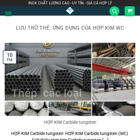
Bỏ
INOX CHẤT LƯỢNG CAO - UY TÍN - GIÁ CẢ HỢP LÝ
qua
nội
dung
LƯU TRỮ THẺ:
ỨNG DỤNG CỦA HỢP KIM WC
10
Th8
HỢP KIM Carbide tungsten
HỢP KIM Carbide tungsten HỢP KIM Carbide tungsten (WC)