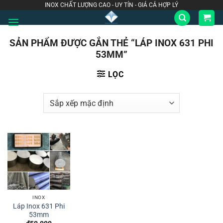
Bỏ
INOX CHẤT LƯỢNG CAO - UY TÍN - GIÁ CẢ HỢP LÝ
qua
nội
SẢN PHẨM ĐƯỢC GẮN THẺ “LÁP INOX 631 PHI
dung
53MM”
LỌC
INOX
Láp Inox 631 Phi
53mm